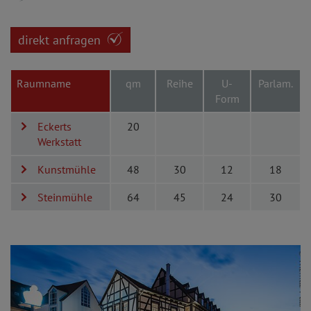
direkt anfragen
Raumname
qm
Reihe
U-
Parlam.
Form
Eckerts
20
Werkstatt
Kunstmühle
48
30
12
18
Steinmühle
64
45
24
30