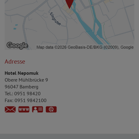
Adresse
Hotel Nepomuk
Obere Mühlbrücke 9
96047
Bamberg
Tel.:
0951 98420
Fax:
0951 9842100
https://www.en-gastro.de
vCard
GPS:
49°53'21.05''N
10°53'14.64''E